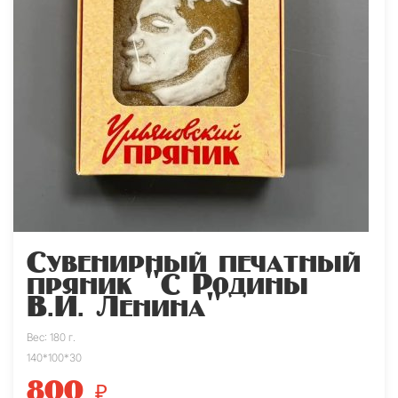
Сувенирный печатный
пряник "С Родины
В.И. Ленина"
Вес: 180 г.
140*100*30
800
₽