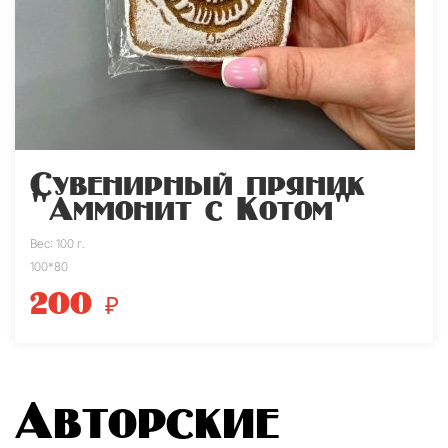
Сувенирный пряник
"Аммонит с Котом"
Вес: 100 г.
100*80
200
₽
Авторские