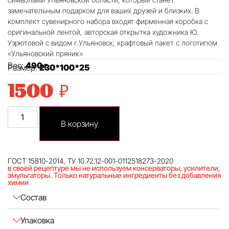
замечательным подарком для ваших друзей и близких. В
комплект сувенирного набора входят фирменная коробка с
оригинальной лентой, авторская открытка художника Ю.
Узрютовой с видом г.Ульяновск, крафтовый пакет с логотипом
«Ульяновский пряник»
Вес:
490 г
Размер:
230*100*25
1500
₽
В корзину
ГОСТ 15810-2014, ТУ 10.72.12-001-0112518273-2020
в своей рецептуре мы не используем консерваторы, усилители,
эмульгаторы. Только натуральные ингредиенты без добавления
химии
Состав
Упаковка