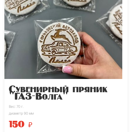
Сувенирный пряник
"ГАЗ-Волга"
Вес: 70 г.
диаметр 90 мм
150
₽