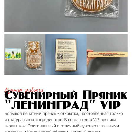
Ручная работа
Сувенирный Пряник
"ЛЕНИНГРАД" VIP
Большой печатный пряник - открытка, изготовленная только
из натуральных ингредиентов. В состав теста VIP-пряника
входит мак. Оригинальный и отличный сувенир с главными
символами Ульяновской области, который станет