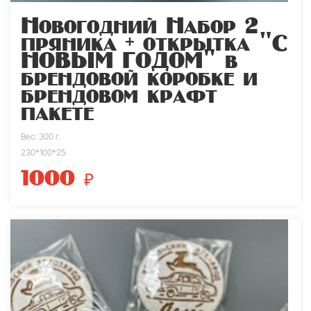
Новогодний Набор 2
пряника + открытка "С
НОВЫМ ГОДОМ" в
брендовой коробке и
брендовом крафт
пакете
Вес: 300 г.
230*100*25
1000
₽